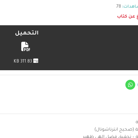
هدات:
78
غ عن كتاب
التحميل
311.83 KB
ة
ية (صحيح انترناشونال)
يزية – تحقيق فضل إلهي ظهير