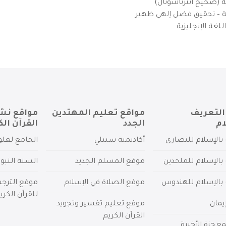
ية (صحيح انترناشونال)
يزية – تحقيق فضل إلهي ظهير
لغة الإنجليزية
التعريف
مواقع تعليم المهتدين
مواقع نش
ام
الجدد
القرآن الك
بالإسلام للنصارى
أكاديمية سبيلي
الجامع لعلو
بالإسلام للملحدين
موقع المسلم الجديد
السنة النبو
 بالإسلام للهندوس
موقع الصلاة في الإسلام
موقع الترج
للقرآن الكري
يمان
موقع تعليم تفسير وتجويد
القرآن الكريم
عجزة الأخيرة