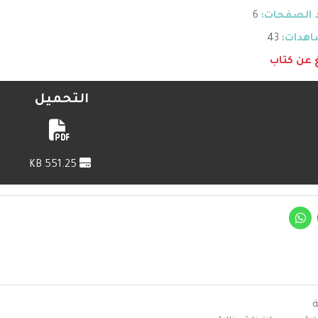
 الصفحات:
6
هدات:
43
غ عن كتاب
التحميل
551.25 KB
ة