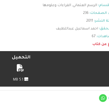
قسام:
الرسم العثماني
,
القراءات وعلومها
 الصفحات:
236
 النشر:
2011
حقق:
احمد اسماعيل عبداللطيف
هدات:
67
غ عن كتاب
التحميل
5.1 MB