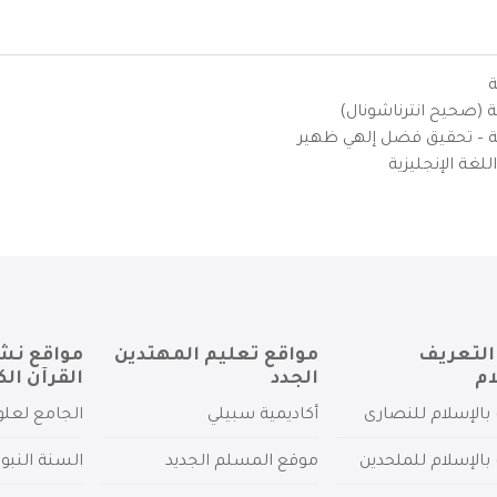
ة
ية (صحيح انترناشونال)
يزية – تحقيق فضل إلهي ظهير
لغة الإنجليزية
التعريف
مواقع تعليم المهتدين
مواقع نش
ام
الجدد
القرآن الك
بالإسلام للنصارى
أكاديمية سبيلي
الجامع لعلو
بالإسلام للملحدين
موقع المسلم الجديد
السنة النبو