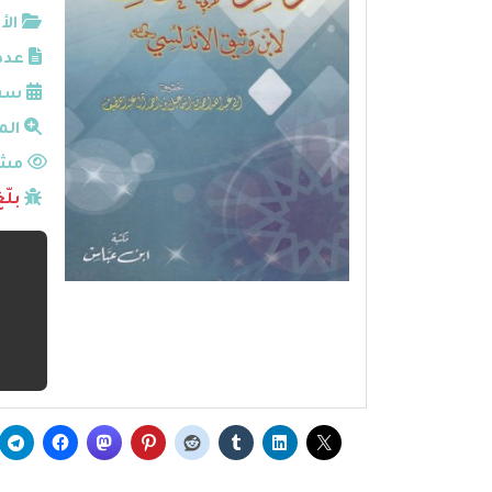
الأ
عدد
سنة
الم
مشا
بلّ