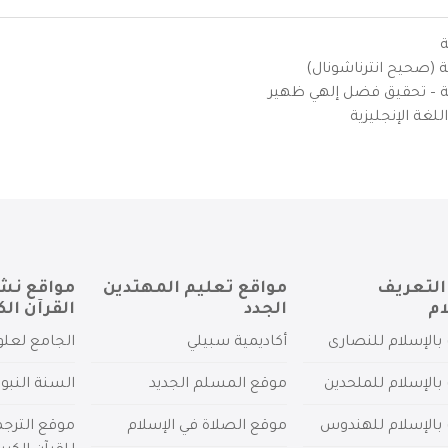
ة
ية (صحيح انترناشونال)
يزية – تحقيق فضل إلهي ظهير
لغة الإنجليزية
التعريف
مواقع تعليم المهتدين
مواقع نش
ام
الجدد
القرآن الك
بالإسلام للنصارى
أكاديمية سبيلي
الجامع لعلو
بالإسلام للملحدين
موقع المسلم الجديد
السنة النبو
 بالإسلام للهندوس
موقع الصلاة في الإسلام
موقع الترج