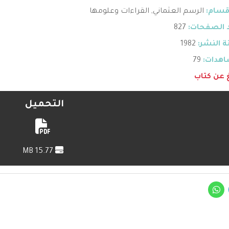
قسام:
الرسم العثماني
,
القراءات وعلومها
 الصفحات:
827
 النشر:
1982
هدات:
79
غ عن كتاب
التحميل
15.77 MB