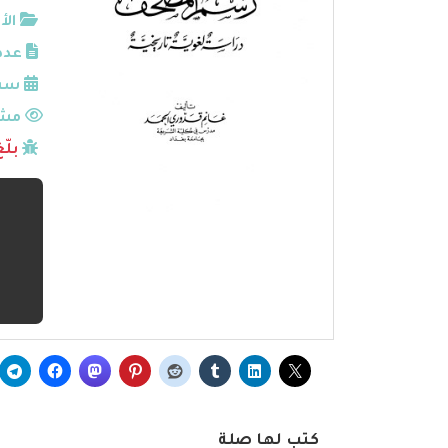
الأ
عدد
سنة
مشا
بلّ
كتب لها صلة