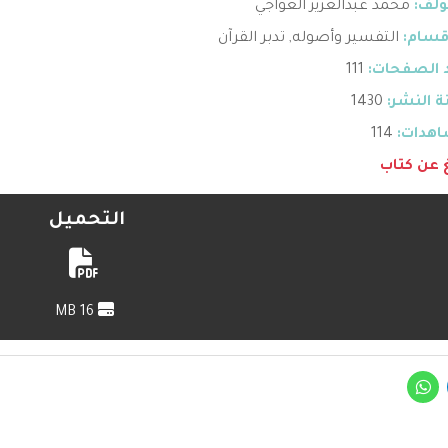
ؤلف:
محمد عبدالعزيز العواجي
قسام:
التفسير وأصوله
,
تدبر القرآن
 الصفحات:
111
 النشر:
1430
هدات:
114
غ عن كتاب
التحميل
16 MB