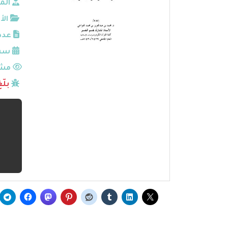
الم
الأ
عدد
سنة
مشا
بلّ