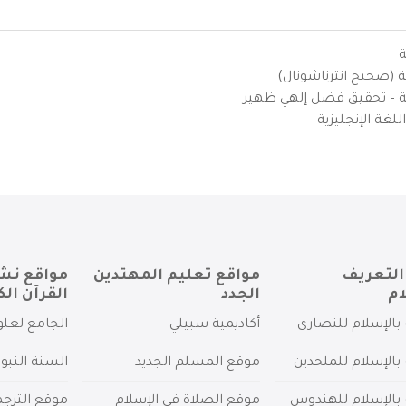
ة
ية (صحيح انترناشونال)
يزية – تحقيق فضل إلهي ظهير
لغة الإنجليزية
التعريف
مواقع تعليم المهتدين
مواقع نش
ام
الجدد
القرآن الك
بالإسلام للنصارى
أكاديمية سبيلي
الجامع لعلو
بالإسلام للملحدين
موقع المسلم الجديد
السنة النبو
 بالإسلام للهندوس
موقع الصلاة في الإسلام
موقع الترج