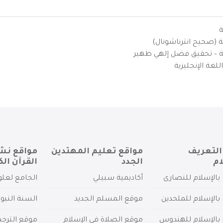
ة
ية (صحيح انترناشونال)
يزية – تحقيق فضل إلهي ظهير
لغة الإنجليزية
التعريف
مواقع تعليم المهتدين
مواقع نش
ام
الجدد
القرآن الك
بالإسلام للنصارى
أكاديمية سبيلي
الجامع لعلو
بالإسلام للملحدين
موقع المسلم الجديد
السنة النبو
 بالإسلام للهندوس
موقع الصلاة في الإسلام
موقع الترج