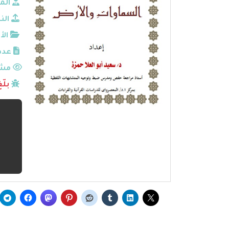
الم
الن
الأ
عدد
مشا
بلّ