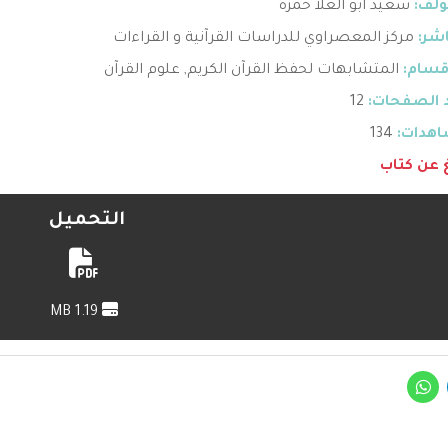
ؤلف:
سعيد ابو العلا حمزه
اشر:
مركز المعصراوي للدراسات القرآنية و القراءات
قسام:
المتشابهات لحفظ القرآن الكريم
,
علوم القرآن
 الصفحات:
12
هدات:
134
غ عن كتاب
التحميل
1.19 MB