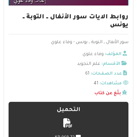
روابط الايات سور الأنفال ــ التوبة ــ
يونس
سور الأنفال ــ التوبة ــ يونس - وفاء علوي
المؤلف:
وفاء علوي
الأقسام:
علم التجويد
عدد الصفحات:
61
مشاهدات:
41
بلّغ عن كتاب
التحميل