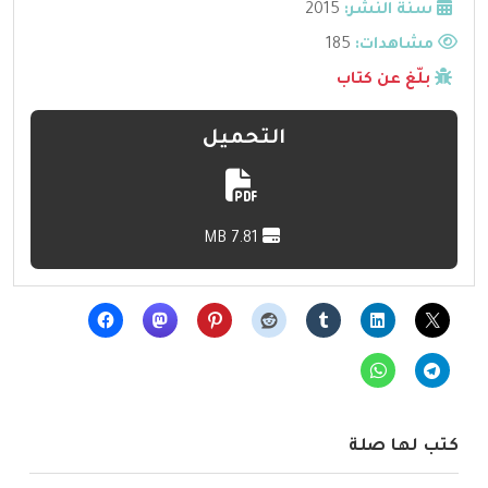
سنة النشر:
2015
مشاهدات:
185
بلّغ عن كتاب
التحميل
7.81 MB
كتب لها صلة