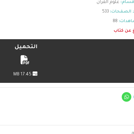
قسام:
علوم القرآن
 الصفحات:
533
هدات:
88
غ عن كتاب
التحميل
17.45 MB
ة