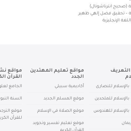
ية (صحيح انترناشونال)
يزية – تحقيق فضل إلهي ظهير
لغة الإنجليزية
التعريف
مواقع تعليم المهتدين
مواقع نش
ام
الجدد
القرآن الك
بالإسلام للنصارى
أكاديمية سبيلي
الجامع لعلو
بالإسلام للملحدين
موقع المسلم الجديد
السنة النبو
 بالإسلام للهندوس
موقع الصلاة في الإسلام
موقع الترج
للقرآن الكري
يمان
موقع تعليم تفسير وتجويد
القرآن الكريم