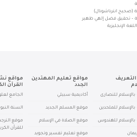
ة
ية (صحيح انترناشونال)
يزية – تحقيق فضل إلهي ظهير
لغة الإنجليزية
التعريف
مواقع تعليم المهتدين
مواقع نش
ام
الجدد
القرآن الك
بالإسلام للنصارى
أكاديمية سبيلي
الجامع لعلو
بالإسلام للملحدين
موقع المسلم الجديد
السنة النبو
 بالإسلام للهندوس
موقع الصلاة في الإسلام
موقع الترج
للقرآن الكري
يمان
موقع تعليم تفسير وتجويد