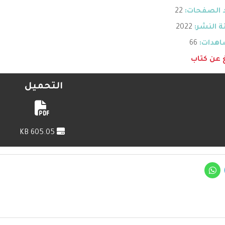
 الصفحات:
22
 النشر:
2022
هدات:
66
غ عن كتاب
التحميل
605.05 KB