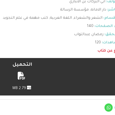
ؤلف:
ابي البركات بن الانباري
اشر:
دار الامانه
,
مؤسسة الرسالة
قسام:
الشعر والشعراء
,
اللغة العربية
,
كتب مهمة في علم التجويد
 الصفحات:
140
حقق:
رمضان عبدالتواب
هدات:
120
غ عن كتاب
التحميل
2.79 MB