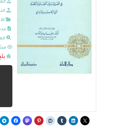
الم
الن
الأ
عدد
الم
مشا
بلّ