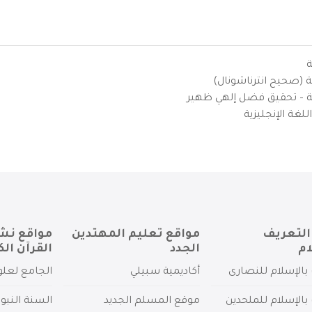
ة
ية (صحيح انترناشونال)
يزية – تحقيق فضل إلهي ظهير
لغة الإنجليزية
التعريف
مواقع تعليم المهتدين
مواقع نش
ام
الجدد
القرآن الك
بالإسلام للنصارى
أكاديمية سبيلي
الجامع لعلو
بالإسلام للملحدين
موقع المسلم الجديد
السنة النبو