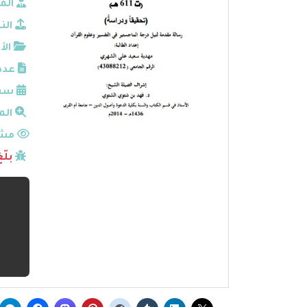
الم
الن
الأ
عدد
سنة
الم
مشا
بلّ