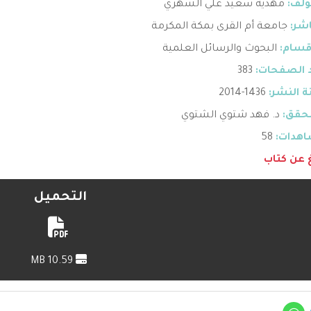
ؤلف:
مهدية سعيد علي الشهري
اشر:
جامعة أم القرى بمكة المكرمة
قسام:
البحوث والرسائل العلمية
 الصفحات:
383
 النشر:
1436-2014
حقق:
د. فهد شتوي الشتوي
هدات:
58
غ عن كتاب
التحميل
10.59 MB