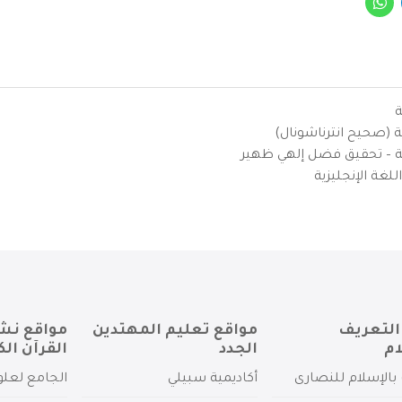
ة
ية (صحيح انترناشونال)
يزية – تحقيق فضل إلهي ظهير
لغة الإنجليزية
التعريف
مواقع تعليم المهتدين
مواقع نش
ام
الجدد
القرآن الك
بالإسلام للنصارى
أكاديمية سبيلي
الجامع لعلو