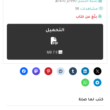
سنة النشر:
1990م 1410هـ
مشاهدات:
98
بلّغ عن كتاب
التحميل
7.9 MB
كتب لها صلة