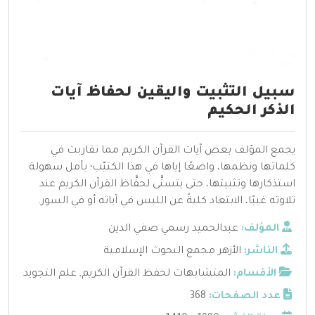
سبيل التثبيت واليقين لحفاظ آيات
الذكر الحكيم
يجمع المؤلف بعض آيات القرآن الكريم مما تقاربت في
كلماتها ونظمها، واضعًا إياها في هذا الكتيّب؛ بأمل سهولة
استذكارها وتثبيتها، حتى يتسنَّى لحفَّاظ القرآن الكريم عند
تلاوته غيبًا، الابتعاد كليةً عن اللبس في آياته أو في السور.
المؤلف:
عبدالحميد رسمي صفي الدين
الناشر:
الأزهر مجمع البحوث الإسلامية
الأقسام:
المتشابهات لحفظ القرآن الكريم
,
علم التجويد
عدد الصفحات:
368