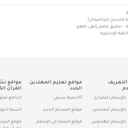
ة
ية (صحيح انترناشونال)
يزية – تحقيق فضل إلهي ظهير
لغة الإنجليزية
التعريف
مواقع تعليم المهتدين
مواقع نش
ام
الجدد
القرآن الك
بالإسلام للنصارى
أكاديمية سبيلي
الجامع لعلو
بالإسلام للملحدين
موقع المسلم الجديد
السنة النبو
 بالإسلام للهندوس
موقع الصلاة في الإسلام
موقع الترج