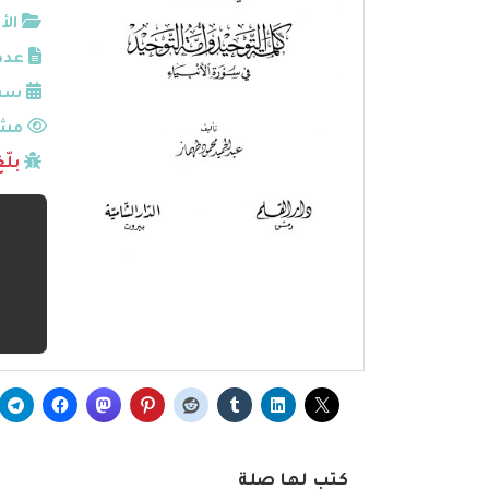
الأ
عدد
سنة
مشا
بلّ
كتب لها صلة