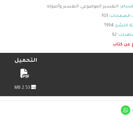
قسام:
التفسير الموضوعي
,
التفسير وأصوله
 الصفحات:
103
 النشر:
1994
هدات:
92
غ عن كتاب
التحميل
2.53 MB