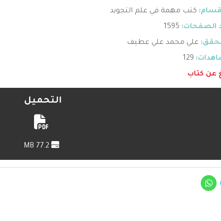
قسام:
كتب مهمة في علم التجويد
 الصفحات:
1595
حقق:
علي محمد علي عطيف
هدات:
129
غ عن كتاب
التحميل
77.2 MB