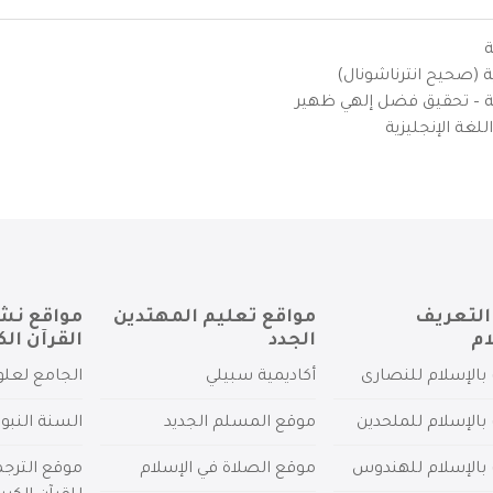
ة
ية (صحيح انترناشونال)
يزية – تحقيق فضل إلهي ظهير
لغة الإنجليزية
التعريف
مواقع تعليم المهتدين
مواقع نش
ام
الجدد
القرآن الك
بالإسلام للنصارى
أكاديمية سبيلي
الجامع لعلو
بالإسلام للملحدين
موقع المسلم الجديد
السنة النبو
 بالإسلام للهندوس
موقع الصلاة في الإسلام
موقع الترج