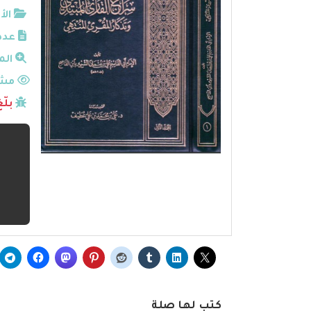
الأ
عدد
الم
مشا
بلّ
كتب لها صلة