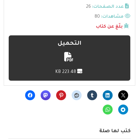
عدد الصفحات:
26
مشاهدات:
80
بلّغ عن كتاب
التحميل
223.48 KB
كتب لها صلة