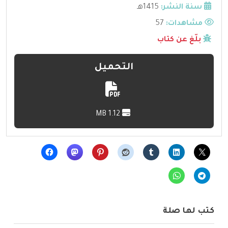
سنة النشر:
1415هـ
مشاهدات:
57
بلّغ عن كتاب
التحميل
1.12 MB
كتب لها صلة