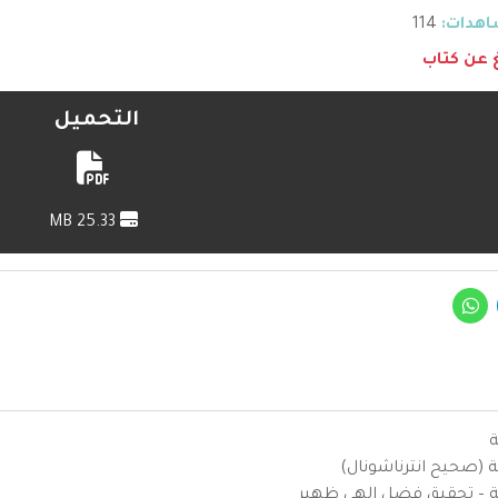
هدات:
114
غ عن كتاب
التحميل
25.33 MB
ة
ية (صحيح انترناشونال)
يزية – تحقيق فضل إلهي ظهير