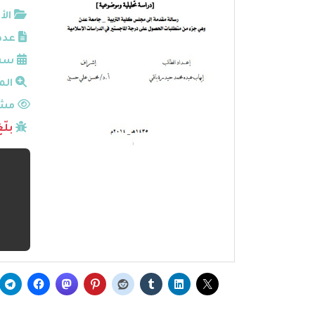
الأ
عدد
سنة
الم
مشا
بلّ