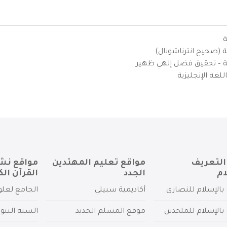
ة
ية (صحيح انترناشونال)
يزية – تحقيق فضل إلهي ظهير
لغة الإنجليزية
التعريف
مواقع تعليم المهتدين
مواقع نش
ام
الجدد
القرآن الك
بالإسلام للنصارى
أكاديمية سبيلي
الجامع لعلو
بالإسلام للملحدين
موقع المسلم الجديد
السنة النبو