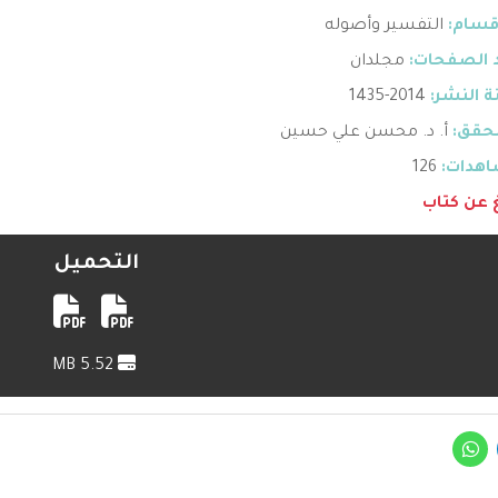
قسام:
التفسير وأصوله
 الصفحات:
مجلدان
 النشر:
2014-1435
حقق:
أ. د. محسن علي حسين
هدات:
126
غ عن كتاب
التحميل
5.52 MB