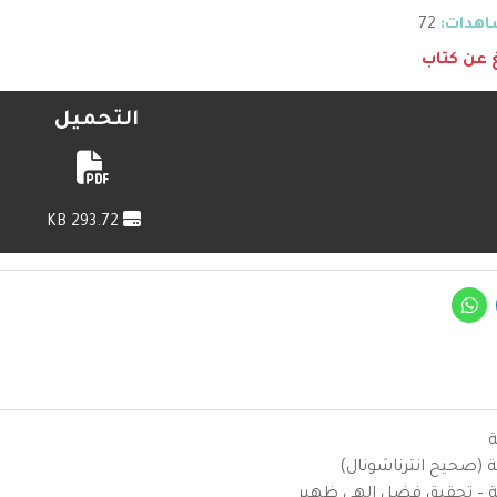
هدات:
72
غ عن كتاب
التحميل
293.72 KB
ة
ية (صحيح انترناشونال)
يزية – تحقيق فضل إلهي ظهير