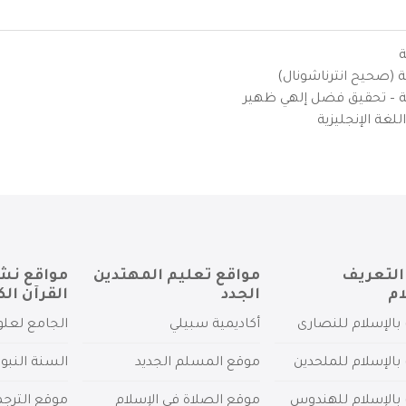
ة
ية (صحيح انترناشونال)
يزية – تحقيق فضل إلهي ظهير
لغة الإنجليزية
التعريف
مواقع تعليم المهتدين
مواقع نش
ام
الجدد
القرآن الك
بالإسلام للنصارى
أكاديمية سبيلي
الجامع لعلو
بالإسلام للملحدين
موقع المسلم الجديد
السنة النبو
 بالإسلام للهندوس
موقع الصلاة في الإسلام
موقع الترج