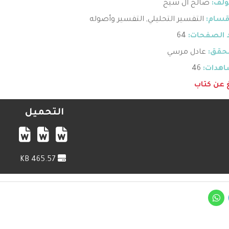
ؤلف:
صالح آل شيخ
قسام:
التفسير التحليلي
,
التفسير وأصوله
 الصفحات:
64
حقق:
عادل مرسي
هدات:
46
غ عن كتاب
التحميل
465.57 KB