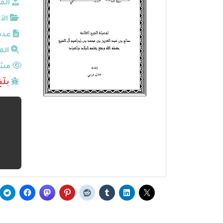
الم
الأ
عدد
الم
مشا
بلّ