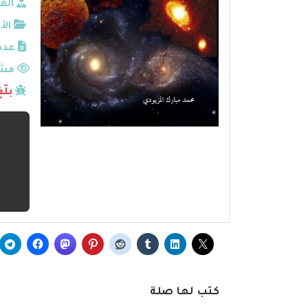
الم
الأ
عدد
مشا
بلّ
كتب لها صلة