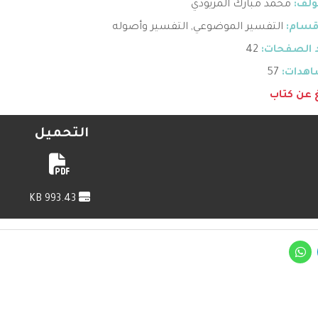
ؤلف:
محمد مبارك المزيودي
قسام:
التفسير الموضوعي
,
التفسير وأصوله
 الصفحات:
42
هدات:
57
غ عن كتاب
التحميل
993.43 KB