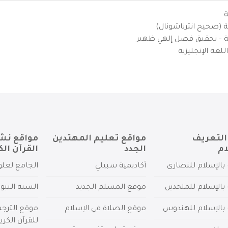
ة
ية (صحيح انترناشونال)
يزية – تحقيق فضل إلهي ظهير
لغة الإنجليزية
التعريف
مواقع تعليم المهتدين
مواقع نش
ام
الجدد
القرآن الك
بالإسلام للنصارى
أكاديمية سبيلي
الجامع لعلو
بالإسلام للملحدين
موقع المسلم الجديد
السنة النبو
 بالإسلام للهندوس
موقع الصلاة في الإسلام
موقع الترج
للقرآن الكري