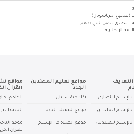
ة
ية (صحيح انترناشونال)
يزية – تحقيق فضل إلهي ظهير
لغة الإنجليزية
التعريف
مواقع تعليم المهتدين
مواقع نش
ام
الجدد
القرآن الك
بالإسلام للنصارى
أكاديمية سبيلي
الجامع لعلو
بالإسلام للملحدين
موقع المسلم الجديد
السنة النبو
 بالإسلام للهندوس
موقع الصلاة في الإسلام
موقع الترج
للقرآن الكري