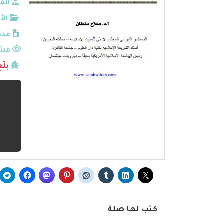
الم
الأ
عدد
مشا
بلّ
كتب لها صلة