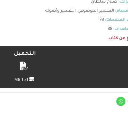
ؤلف:
صلاح سلطان
قسام:
التفسير الموضوعي
,
التفسير وأصوله
 الصفحات:
98
هدات:
88
غ عن كتاب
التحميل
1.21 MB