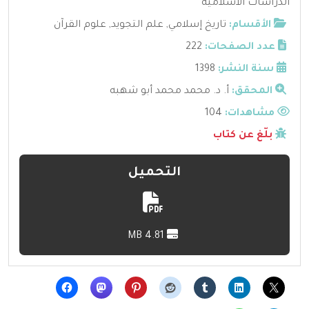
الدراسات الاسلامية
الأقسام:
تاريخ إسلامي
,
علم التجويد
,
علوم القرآن
عدد الصفحات:
222
سنة النشر:
1398
المحقق:
أ. د. محمد محمد أبو شهبه
مشاهدات:
104
بلّغ عن كتاب
التحميل
4.81 MB