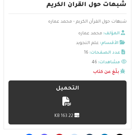
شبهات حول القران الكريم
شبهات حول القرآن الكريم - محمد عماره
المؤلف:
محمد عماره
الأقسام:
علم التجويد
عدد الصفحات:
16
مشاهدات:
46
بلّغ عن كتاب
التحميل
163.22 KB