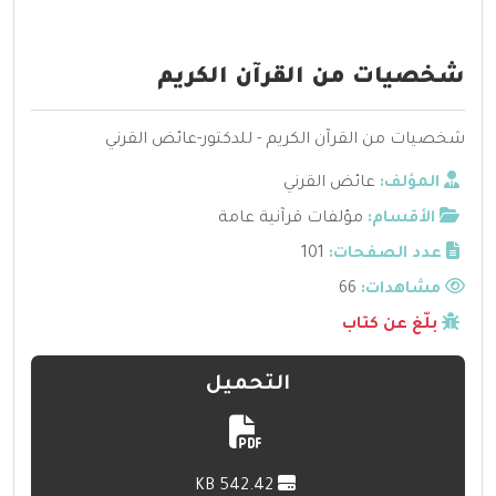
شخصيات من القرآن الكريم
شخصيات من القرآن الكريم - للدكتور-عائض القرني
المؤلف:
عائض القرني
الأقسام:
مؤلفات قرآنية عامة
عدد الصفحات:
101
مشاهدات:
66
بلّغ عن كتاب
التحميل
542.42 KB