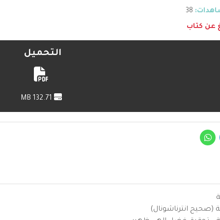
هدات:
38
غ عن كتاب
التحميل
132.71 MB
ة
ية (صحيح انترناشونال)