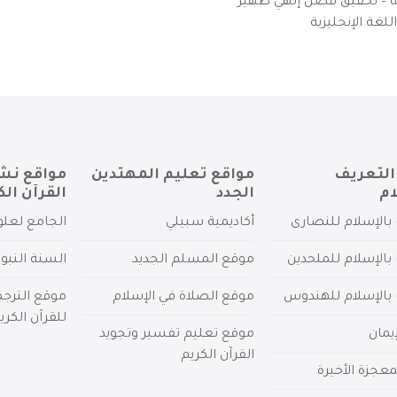
يزية – تحقيق فضل إلهي ظهير
لغة الإنجليزية
التعريف
مواقع تعليم المهتدين
مواقع نش
ام
الجدد
القرآن الك
بالإسلام للنصارى
أكاديمية سبيلي
الجامع لعلو
بالإسلام للملحدين
موقع المسلم الجديد
السنة النبو
 بالإسلام للهندوس
موقع الصلاة في الإسلام
موقع الترج
للقرآن الكري
يمان
موقع تعليم تفسير وتجويد
القرآن الكريم
عجزة الأخيرة