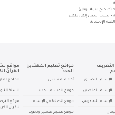
ة
ية (صحيح انترناشونال)
يزية – تحقيق فضل إلهي ظهير
لغة الإنجليزية
التعريف
مواقع تعليم المهتدين
مواقع نش
ام
الجدد
القرآن الك
بالإسلام للنصارى
أكاديمية سبيلي
الجامع لعلو
بالإسلام للملحدين
موقع المسلم الجديد
السنة النبو
 بالإسلام للهندوس
موقع الصلاة في الإسلام
موقع الترج
للقرآن الكري
يمان
موقع تعليم تفسير وتجويد