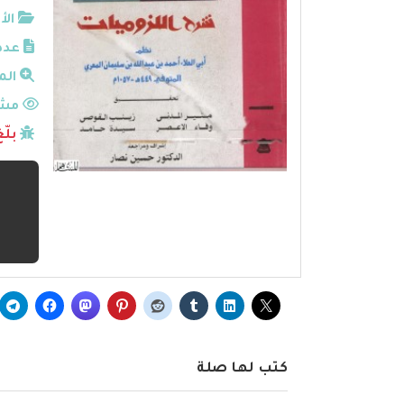
الأ
عدد
الم
مشا
بلّ
كتب لها صلة