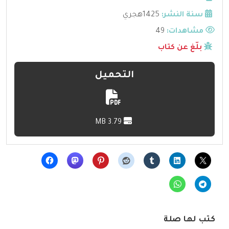
سنة النشر:
1425هجري
مشاهدات:
49
بلّغ عن كتاب
التحميل
3.79 MB
كتب لها صلة