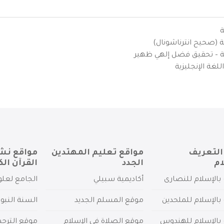
ة
ية (صحيح انترناشونال)
يزية – تحقيق فضل إلهي ظهير
لغة الإنجليزية
التعريف
مواقع تعليم المهتدين
مواقع نش
ام
الجدد
القرآن الك
بالإسلام للنصارى
أكاديمية سبيلي
الجامع لعلو
بالإسلام للملحدين
موقع المسلم الجديد
السنة النبو
 بالإسلام للهندوس
موقع الصلاة في الإسلام
موقع الترج