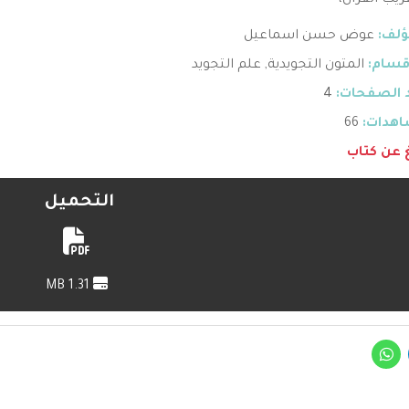
يب القرآن،
ؤلف:
عوض حسن اسماعيل
قسام:
المتون التجويدية
,
علم التجويد
 الصفحات:
4
هدات:
66
غ عن كتاب
التحميل
1.31 MB