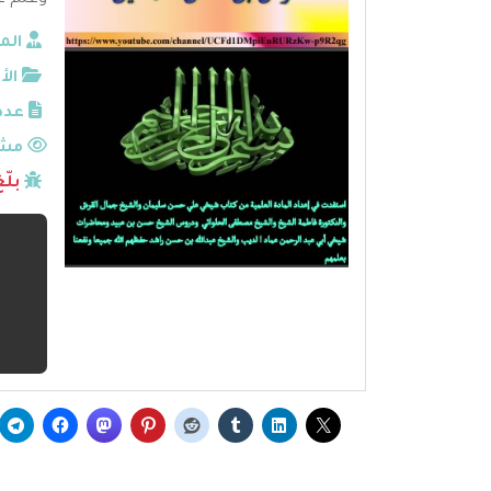
وعلم غر
الم
الأ
عدد
مشا
بلّ