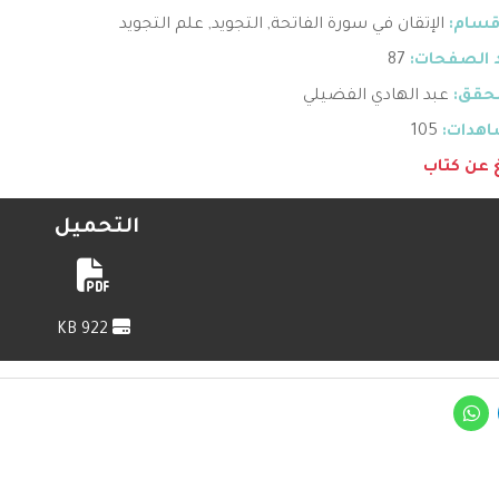
قسام:
الإتقان في سورة الفاتحة
,
التجويد
,
علم التجويد
 الصفحات:
87
حقق:
عبد الهادي الفضيلي
هدات:
105
غ عن كتاب
التحميل
922 KB