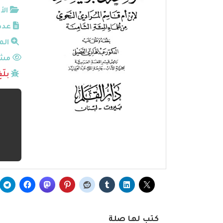
الأ
عدد
الم
مشا
بلّ
كتب لها صلة