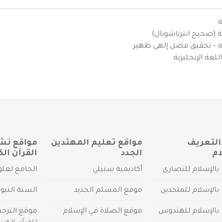
ة
ية (صحيح انترناشونال)
يزية – تحقيق فضل إلهي ظهير
لغة الإنجليزية
التعريف
مواقع تعليم المهتدين
مواقع نش
ام
الجدد
القرآن الك
بالإسلام للنصارى
أكاديمية سبيلي
الجامع لعلو
بالإسلام للملحدين
موقع المسلم الجديد
السنة النبو
 بالإسلام للهندوس
موقع الصلاة في الإسلام
موقع الترج