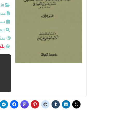
الأ
عدد
سنة
الم
مشا
بلّ