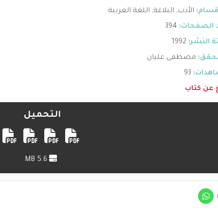
قسام:
الأدب
,
البلاغة
,
اللغة العربية
 الصفحات:
394
 النشر:
1992
حقق:
مصطفى عليان
هدات:
93
غ عن كتاب
التحميل
5.6 MB