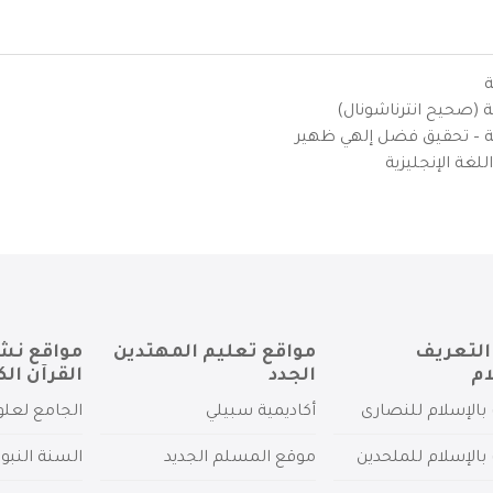
ة
ية (صحيح انترناشونال)
يزية – تحقيق فضل إلهي ظهير
لغة الإنجليزية
التعريف
مواقع تعليم المهتدين
مواقع نش
ام
الجدد
القرآن الك
بالإسلام للنصارى
أكاديمية سبيلي
الجامع لعلو
بالإسلام للملحدين
موقع المسلم الجديد
السنة النبو