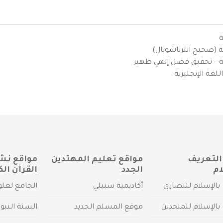
ة
ية (صحيح انترناشونال)
يزية – تحقيق فضل إلهي ظهير
لغة الإنجليزية
التعريف
مواقع تعليم المهتدين
مواقع نش
ام
الجدد
القرآن الك
بالإسلام للنصارى
أكاديمية سبيلي
الجامع لعلو
بالإسلام للملحدين
موقع المسلم الجديد
السنة النبو