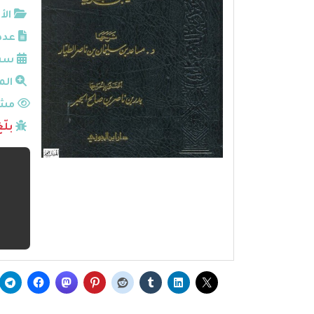
الأ
عدد
سنة
الم
مشا
بلّ