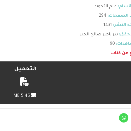
قسام:
علم التجويد
 الصفحات:
294
 النشر:
1431
حقق:
بدر ناصر صالح الجبر
هدات:
90
غ عن كتاب
التحميل
5.45 MB