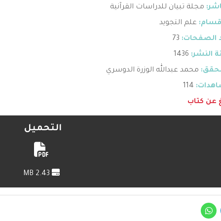
اشر:
مجلة تبيان للدراسات القرآنية
قسام:
علم التجويد
 الصفحات:
73
 النشر:
1436
حقق:
محمد عبدالله الوزرة الدوسري
هدات:
114
غ عن كتاب
التحميل
2.43 MB