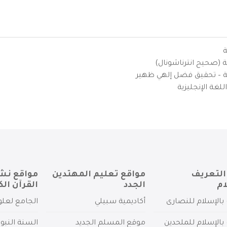
ة
ية (صحيح انترناشونال)
يزية – تحقيق فضل إلهي ظهير
لغة الإنجليزية
التعريف
مواقع تعليم المهتدين
مواقع نش
ام
الجدد
القرآن الك
بالإسلام للنصارى
أكاديمية سبيلي
الجامع لعلو
بالإسلام للملحدين
موقع المسلم الجديد
السنة النبو