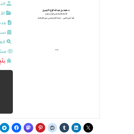
الن
الأ
عدد
سنة
الم
مشا
بلّ