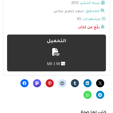
سنة النشر:
2013
المحقق:
سعد خضير عباس
مشاهدات:
95
بلّغ عن كتاب
التحميل
3.98 MB
كتب لها صلة