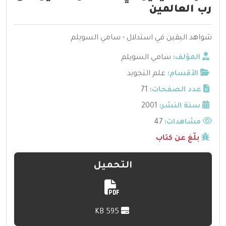
رب العالمين
شواهد اليقين في استدلال - سامي السويلم
المؤلف:
سامي السويلم
الأقسام:
علم التجويد
عدد الصفحات:
71
سنة النشر:
2001
مشاهدات:
47
بلّغ عن كتاب
التحميل
595 KB