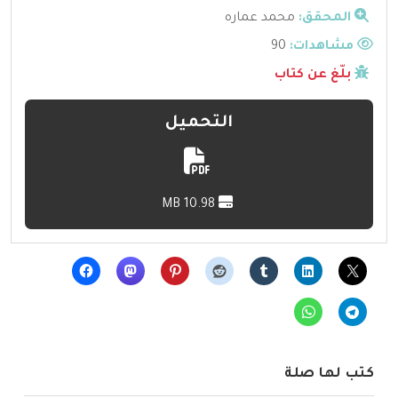
المحقق:
محمد عماره
مشاهدات:
90
بلّغ عن كتاب
التحميل
10.98 MB
كتب لها صلة