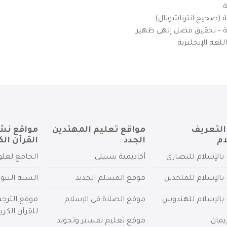
ة
ية (صحيح انترناشونال)
يزية – تحقيق فضل إلهي ظهير
لغة الإنجليزية
التعريف
مواقع تعليم المهتدين
مواقع نش
ام
الجدد
القرآن الك
بالإسلام للنصارى
أكاديمية سبيلي
الجامع لعلو
بالإسلام للملحدين
موقع المسلم الجديد
السنة النبو
 بالإسلام للهندوس
موقع الصلاة في الإسلام
موقع الترج
للقرآن الكري
يمان
موقع تعليم تفسير وتجويد