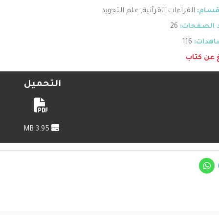
قسام:
القراءات القرآنية
,
علم التجويد
 الصفحات:
26
هدات:
116
غ عن كتاب
التحميل
3.95 MB