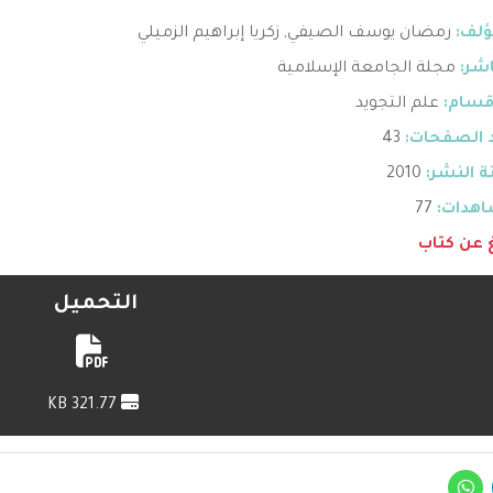
ؤلف:
رمضان يوسف الصيفي
,
زكريا إبراهيم الزميلي
اشر:
مجلة الجامعة الإسلامية
قسام:
علم التجويد
 الصفحات:
43
 النشر:
2010
هدات:
77
غ عن كتاب
التحميل
321.77 KB