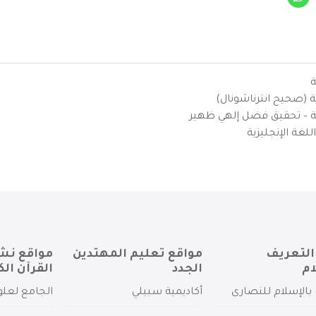
ة
ية (صحيح انترناشونال)
يزية – تحقيق فضل إلهي ظهير
لغة الإنجليزية
التعريف
مواقع تعليم المهتدين
مواقع نش
ام
الجدد
القرآن الك
بالإسلام للنصارى
أكاديمية سبيلي
الجامع لعلو