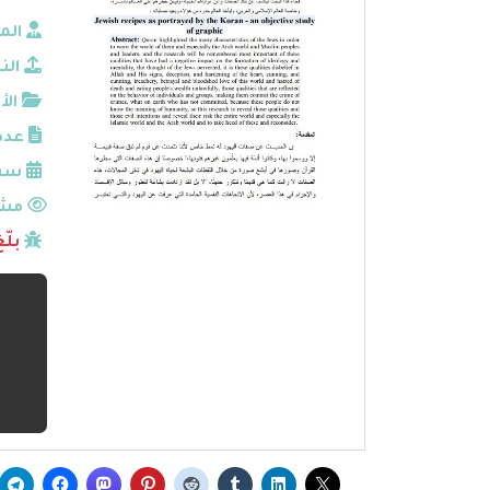
الم
الن
الأ
عدد
سنة
مشا
بلّ