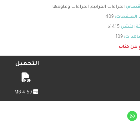
قسام:
القراءات القرآنية
,
القراءات وعلومها
 الصفحات:
409
 النشر:
1415ه
هدات:
109
غ عن كتاب
التحميل
4.59 MB