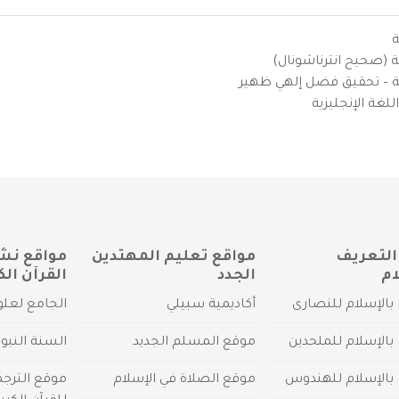
ة
ية (صحيح انترناشونال)
يزية – تحقيق فضل إلهي ظهير
لغة الإنجليزية
التعريف
مواقع تعليم المهتدين
مواقع نش
ام
الجدد
القرآن الك
بالإسلام للنصارى
أكاديمية سبيلي
الجامع لعلو
بالإسلام للملحدين
موقع المسلم الجديد
السنة النبو
 بالإسلام للهندوس
موقع الصلاة في الإسلام
موقع الترج