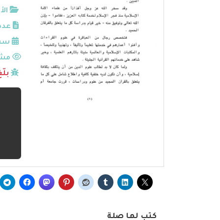
الأ
عدد
سنة
مشا
بلّ
كتب لها صلة