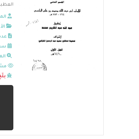
العظي
الم
الأ
عدد
سنة
الم
مشا
بلّ