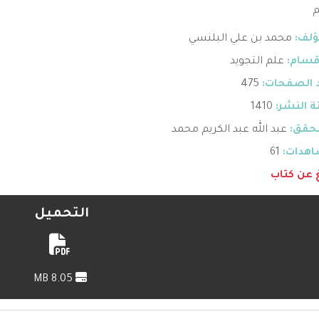
م
ؤلف:
محمد بن علي البلنسي
قسام:
علم التجويد
 الصفحات:
475
 النشر:
1410
حقق:
عبد الله عبد الكريم محمد
هدات:
61
غ عن كتاب
التحميل
8.05 MB