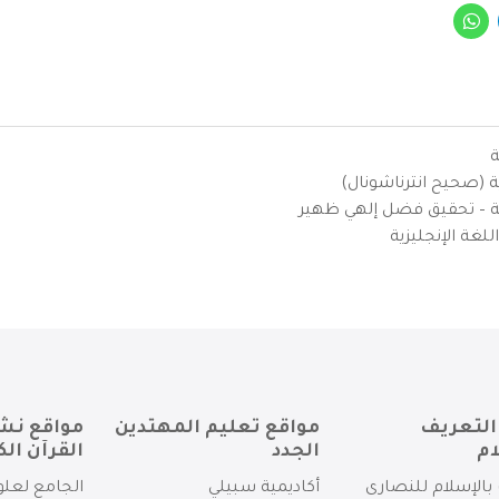
ة
ية (صحيح انترناشونال)
يزية – تحقيق فضل إلهي ظهير
لغة الإنجليزية
التعريف
مواقع تعليم المهتدين
مواقع نش
ام
الجدد
القرآن الك
بالإسلام للنصارى
أكاديمية سبيلي
الجامع لعلو