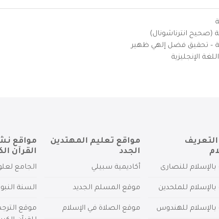
ة
ية (صحيح انترناشونال)
يزية – تحقيق فضل إلهي ظهير
لغة الإنجليزية
التعريف
مواقع تعليم المهتدين
مواقع نش
ام
الجدد
القرآن الك
بالإسلام للنصارى
أكاديمية سبيلي
الجامع لعلو
بالإسلام للملحدين
موقع المسلم الجديد
السنة النبو
 بالإسلام للهندوس
موقع الصلاة في الإسلام
موقع الترج