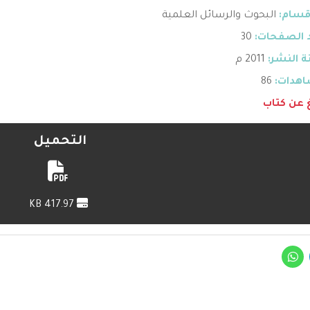
قسام:
البحوث والرسائل العلمية
 الصفحات:
30
 النشر:
2011 م
هدات:
86
غ عن كتاب
التحميل
417.97 KB