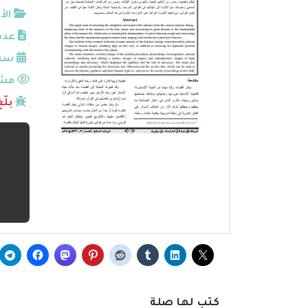
الأ
عدد
سنة
مشا
بلّ
كتب لها صلة