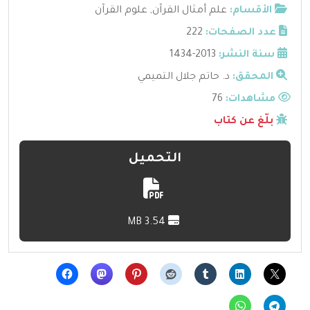
الأقسام:
علم أمثال القرآن
,
علوم القرآن
عدد الصفحات:
222
سنة النشر:
2013-1434
المحقق:
د. حاتم جلال التميمي
مشاهدات:
76
بلّغ عن كتاب
التحميل
3.54 MB