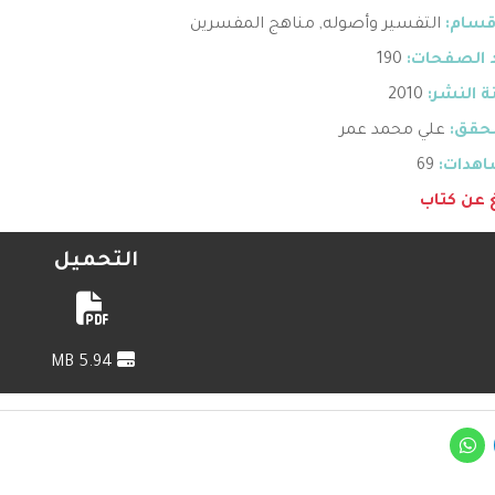
قسام:
التفسير وأصوله
,
مناهج المفسرين
 الصفحات:
190
 النشر:
2010
حقق:
علي محمد عمر
هدات:
69
غ عن كتاب
التحميل
5.94 MB