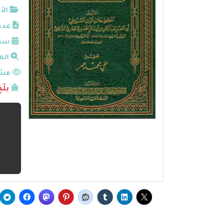
الأ
عدد
سنة
الم
مشا
بلّ