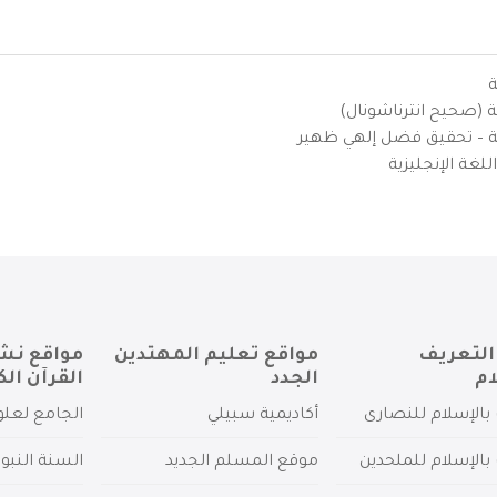
ة
ية (صحيح انترناشونال)
يزية – تحقيق فضل إلهي ظهير
لغة الإنجليزية
التعريف
مواقع تعليم المهتدين
مواقع نش
ام
الجدد
القرآن الك
بالإسلام للنصارى
أكاديمية سبيلي
الجامع لعلو
بالإسلام للملحدين
موقع المسلم الجديد
السنة النبو