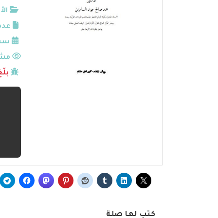
الأ
عدد
سنة
مشا
بلّ
كتب لها صلة