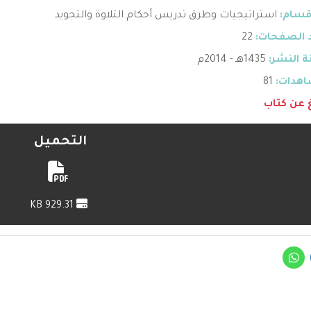
قسام:
استراتيجيات وطرق تدريس أحكام التلاوة والتجويد
 الصفحات:
22
 النشر:
1435هـ - 2014م
هدات:
81
غ عن كتاب
التحميل
929.31 KB