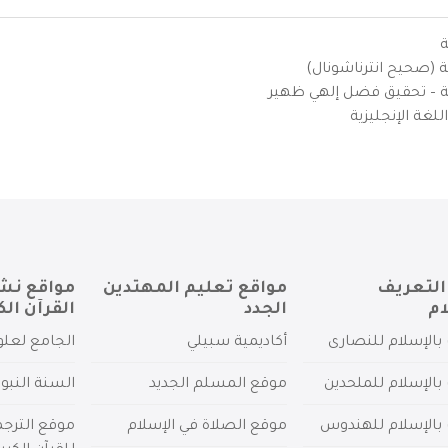
ة
ية (صحيح انترناشونال)
يزية – تحقيق فضل إلهي ظهير
لغة الإنجليزية
التعريف
مواقع تعليم المهتدين
مواقع نش
ام
الجدد
القرآن الك
بالإسلام للنصارى
أكاديمية سبيلي
الجامع لعلو
بالإسلام للملحدين
موقع المسلم الجديد
السنة النبو
 بالإسلام للهندوس
موقع الصلاة في الإسلام
موقع الترج