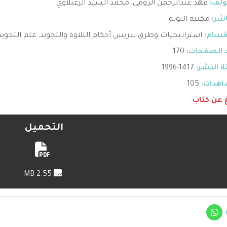
ؤلف:
فهد عبدالرحمن الرومي
,
محمد السيد الزعبلاوي
اشر:
مكتبة التوبة
قسام:
استراتيجيات وطرق تدريس أحكام التلاوة والتجويد
,
علم التجويد
 الصفحات:
170
 النشر:
1417-1996
هدات:
105
غ عن كتاب
التحميل
2.55 MB