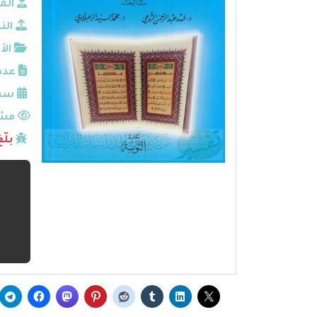
الم
الن
الأ
عدد
سنة
مشا
بلّ