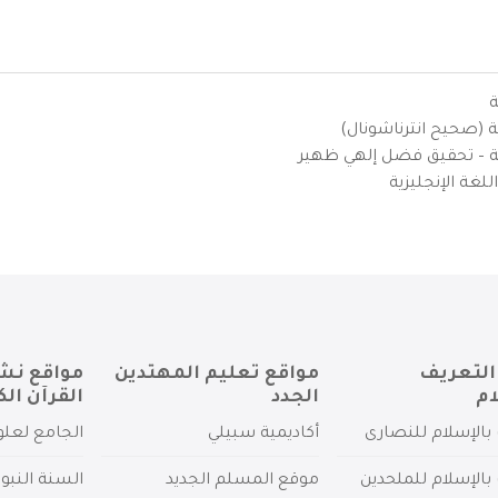
ة
ية (صحيح انترناشونال)
يزية – تحقيق فضل إلهي ظهير
لغة الإنجليزية
التعريف
مواقع تعليم المهتدين
مواقع نش
ام
الجدد
القرآن الك
بالإسلام للنصارى
أكاديمية سبيلي
الجامع لعلو
بالإسلام للملحدين
موقع المسلم الجديد
السنة النبو