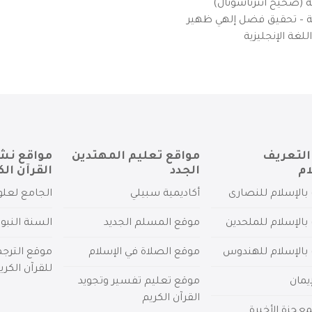
ية (صحيح انترناشونال)
يزية – تحقيق فضل إلهي ظهير
لغة الإنجليزية
التعريف
مواقع تعليم المهتدين
مواقع نش
ام
الجدد
القرآن الك
بالإسلام للنصارى
أكاديمية سبيلي
الجامع لعلو
بالإسلام للملحدين
موقع المسلم الجديد
السنة النبو
 بالإسلام للهندوس
موقع الصلاة في الإسلام
موقع الترج
للقرآن الكري
يمان
موقع تعليم تفسير وتجويد
القرآن الكريم
عجزة الأخيرة