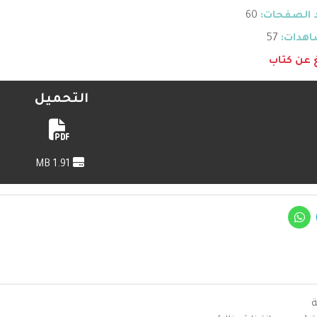
 الصفحات:
60
هدات:
57
غ عن كتاب
التحميل
1.91 MB
ة