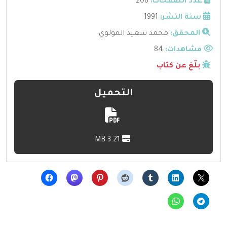
عدد الصفحات:
208
سنة النشر:
1991
المحقق:
محمد سعيد المولوي
مشاهدات:
84
بلّغ عن كتاب
التحميل
3.21 MB