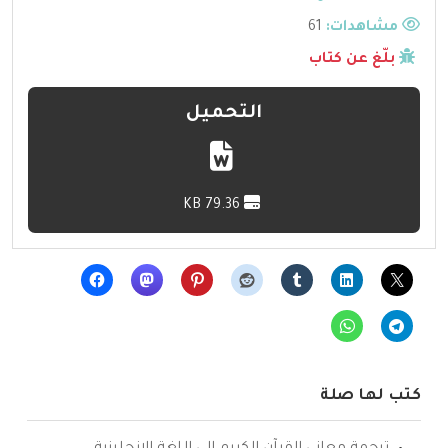
مشاهدات:
61
بلّغ عن كتاب
التحميل
79.36 KB
كتب لها صلة