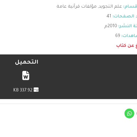
قسام:
علم التجويد
,
مؤلفات قرآنية عامة
 الصفحات:
41
 النشر:
2010م
هدات:
69
غ عن كتاب
التحميل
337.92 KB