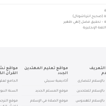
ة
ية (صحيح انترناشونال)
يزية – تحقيق فضل إلهي ظهير
لغة الإنجليزية
التعريف
مواقع تعليم المهتدين
مواقع نش
ام
الجدد
القرآن الك
بالإسلام للنصارى
أكاديمية سبيلي
الجامع لعلو
بالإسلام للملحدين
موقع المسلم الجديد
السنة النبو
 بالإسلام للهندوس
موقع الصلاة في الإسلام
موقع الترج