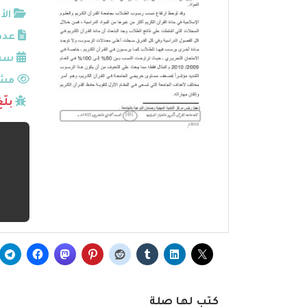
الأ
عدد
سنة
مشا
بلّ
كتب لها صلة